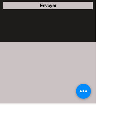
Envoyer
LaChristina - Élevage Bouledog Français et
Grand Danois