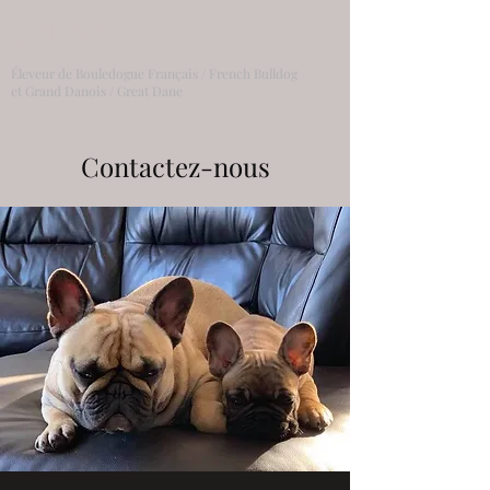
LaChristina
Éleveur de Bouledogue Français / French Bulldog
et Grand Danois / Great Dane
Contactez-nous