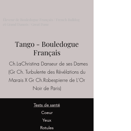
LaChristina
Éleveur de Bouledogue Français / French Bulldog
et Grand Danois / Great Dane
Tango - Bouledogue
Français
Ch.LaChristina Danseur de ses Dames
(Gr Ch. Turbulente des Révélations du
Marais X Gr Ch.Robespierre de L'Or
Noir de Paris)
Tests de santé
Coeur
Yeux
Rotules